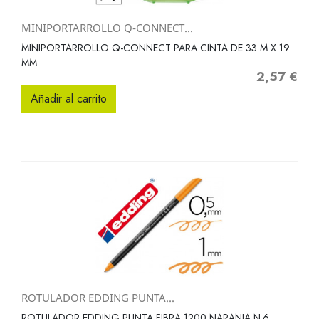
MINIPORTARROLLO Q-CONNECT...
MINIPORTARROLLO Q-CONNECT PARA CINTA DE 33 M X 19
MM
2,57 €
Precio
Añadir al carrito
ROTULADOR EDDING PUNTA...
ROTULADOR EDDING PUNTA FIBRA 1200 NARANJA N.6