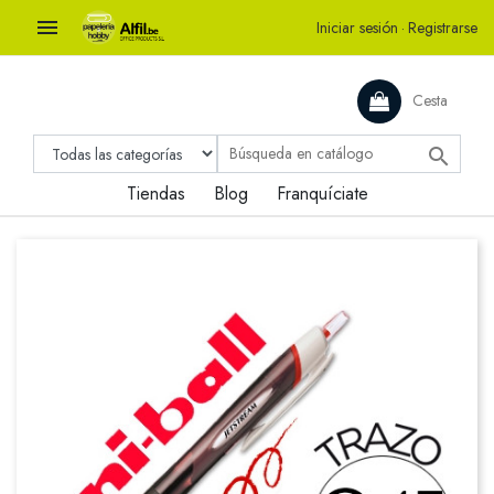

Iniciar sesión
·
Registrarse
Cesta

Tiendas
Blog
Franquíciate