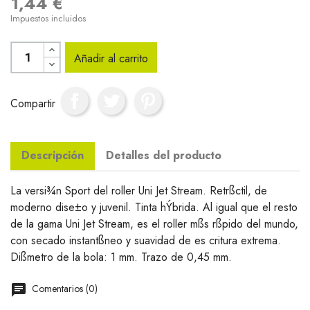
1,44 €
Impuestos incluidos
Añadir al carrito
Compartir
Descripción
Detalles del producto
La versi¾n Sport del roller Uni Jet Stream. Retrßctil, de
moderno dise±o y juvenil. Tinta hÝbrida. Al igual que el resto
de la gama Uni Jet Stream, es el roller mßs rßpido del mundo,
con secado instantßneo y suavidad de es critura extrema.
Dißmetro de la bola: 1 mm. Trazo de 0,45 mm.
Comentarios (0)