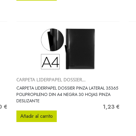
CARPETA LIDERPAPEL DOSSIER...
Vista rápida

CARPETA LIDERPAPEL DOSSIER PINZA LATERAL 35365
POLIPROPILENO DIN A4 NEGRA 30 HOJAS PINZA
DESLIZANTE
0 €
1,23 €
o
Precio
Añadir al carrito