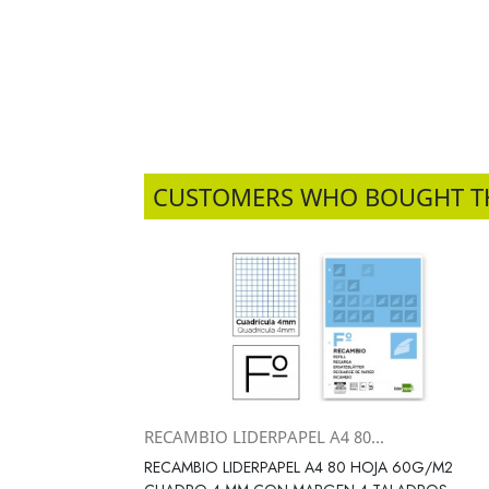
CUSTOMERS WHO BOUGHT T
RECAMBIO LIDERPAPEL A4 80...
Vista rápida

RECAMBIO LIDERPAPEL A4 80 HOJA 60G/M2