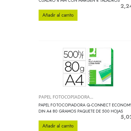
CUADRO 4 MM CON MARGEN 4 TALADROS
2,2
Preci
Añadir al carrito
PAPEL FOTOCOPIADORA...
Vista rápida

PAPEL FOTOCOPIADORA Q-CONNECT ECONOM
DIN A4 80 GRAMOS PAQUETE DE 500 HOJAS
5,0
Preci
Añadir al carrito