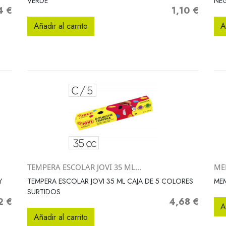
VERDE
NE
4 €
1,10 €
o
Precio
Añadir al carrito
A
TEMPERA ESCOLAR JOVI 35 ML...
ME
Vista rápida

Y
TEMPERA ESCOLAR JOVI 35 ML CAJA DE 5 COLORES
MEM
SURTIDOS
2 €
4,68 €
o
Precio
A
Añadir al carrito