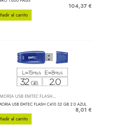
GRO 1.600 PAGS
104,37 €
Precio
ñadir al carrito
MORIA USB EMTEC FLASH...
Vista rápida

ORIA USB EMTEC FLASH C410 32 GB 2.0 AZUL
8,01 €
Precio
ñadir al carrito