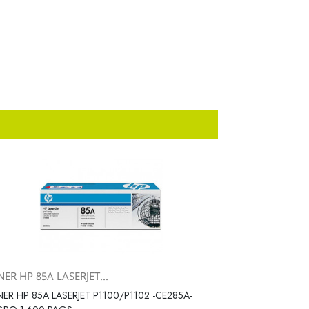
ER HP 85A LASERJET...
Vista rápida

ER HP 85A LASERJET P1100/P1102 -CE285A-