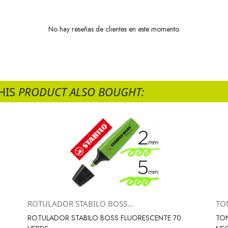
No hay reseñas de clientes en este momento.
HIS
PRODUCT ALSO BOUGHT:
ROTULADOR STABILO BOSS...
TON
Vista rápida

ROTULADOR STABILO BOSS FLUORESCENTE 70
TON