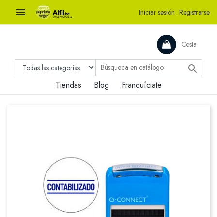

Iniciar sesión
·
Registrarse
Cesta

Tiendas
Blog
Franquíciate