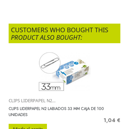
CUSTOMERS WHO BOUGHT THIS
PRODUCT ALSO BOUGHT:
CLIPS LIDERPAPEL N2...
CLIPS LIDERPAPEL N2 LABIADOS 33 MM CAJA DE 100
UNIDADES
1,04 €
Precio