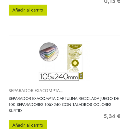
0,15 €
Precio
Añadir al carrito
SEPARADOR EXACOMPTA...
SEPARADOR EXACOMPTA CARTULINA RECICLADA JUEGO DE
100 SEPARADORES 105X240 CON TALADROS COLORES
SURTID
5,34 €
Precio
Añadir al carrito