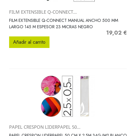
FILM EXTENSIBLE Q-CONNECT...
FILM EXTENSIBLE Q-CONNECT MANUAL ANCHO 500 MM
LARGO 145 M ESPESOR 23 MICRAS NEGRO
19,02 €
Precio
Añadir al carrito
PAPEL CRESPON LIDERPAPEL 50...
PAPEL CRESPON LIDERPAPEL 50 CM X 2.5M 34G/M2 BLANCO