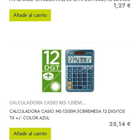
1,27 €
Precio
Añadir al carrito
CALCULADORA CASIO MS-120EM...
CALCULADORA CASIO MS-120EM SOBREMESA 12 DIGITOS
TX +/- COLOR AZUL
25,14 €
Precio
Añadir al carrito