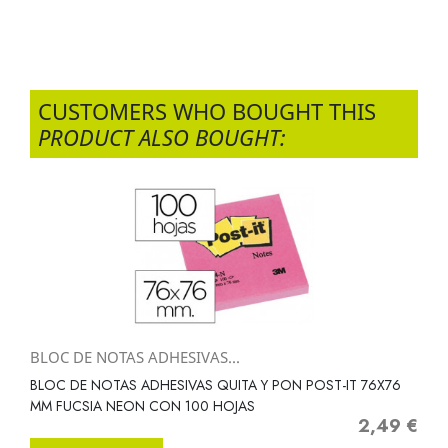
CUSTOMERS WHO BOUGHT THIS
PRODUCT ALSO BOUGHT:
BLOC DE NOTAS ADHESIVAS...
BLOC DE NOTAS ADHESIVAS QUITA Y PON POST-IT 76X76
MM FUCSIA NEON CON 100 HOJAS
2,49 €
Precio