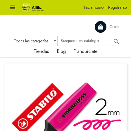

Iniciar sesión
·
Registrarse
Cesta

Tiendas
Blog
Franquíciate