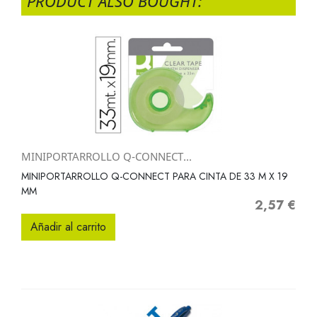
PRODUCT ALSO BOUGHT:
MINIPORTARROLLO Q-CONNECT...
MINIPORTARROLLO Q-CONNECT PARA CINTA DE 33 M X 19
MM
2,57 €
Precio
Añadir al carrito