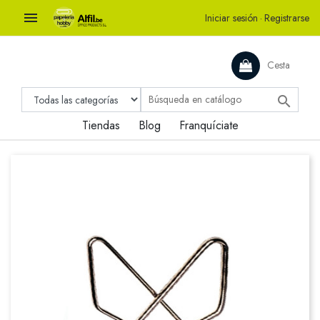

Iniciar sesión
·
Registrarse
Cesta

Tiendas
Blog
Franquíciate