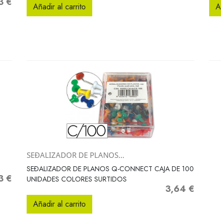
3 €
o
Añadir al carrito
A
SEÐALIZADOR DE PLANOS...
Vista rápida

SEÐALIZADOR DE PLANOS Q-CONNECT CAJA DE 100
3 €
o
UNIDADES COLORES SURTIDOS
3,64 €
Precio
Añadir al carrito