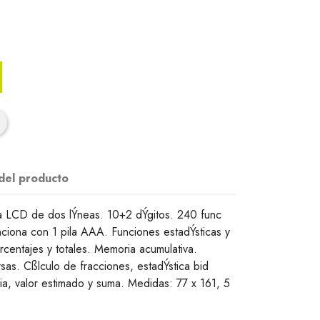
 del producto
lla LCD de dos lÝneas. 10+2 dÝgitos. 240 func
nciona con 1 pila AAA. Funciones estadÝsticas y
rcentajes y totales. Memoria acumulativa.
sas. Cßlculo de fracciones, estadÝstica bid
ia, valor estimado y suma. Medidas: 77 x 161, 5