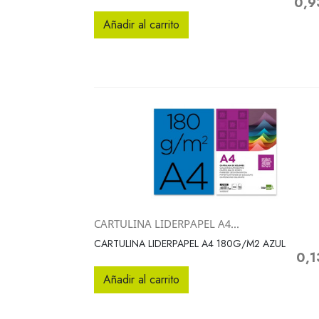
0,9
Preci
Añadir al carrito
CARTULINA LIDERPAPEL A4...
Vista rápida

CARTULINA LIDERPAPEL A4 180G/M2 AZUL
0,1
Preci
Añadir al carrito