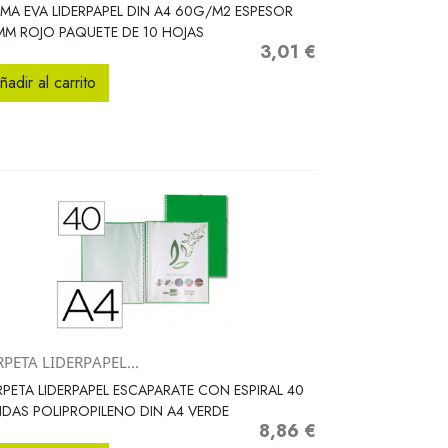
Vista rápida

A EVA LIDERPAPEL DIN A4 60G/M2 ESPESOR
MM ROJO PAQUETE DE 10 HOJAS
3,01 €
Precio
ñadir al carrito
PETA LIDERPAPEL...
Vista rápida

PETA LIDERPAPEL ESCAPARATE CON ESPIRAL 40
DAS POLIPROPILENO DIN A4 VERDE
8,86 €
Precio