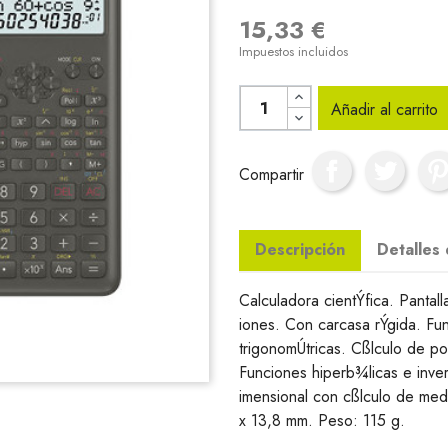
15,33 €
Impuestos incluidos
Añadir al carrito
Compartir
Descripción
Detalles
Calculadora cientÝfica. Panta
iones. Con carcasa rÝgida. Fu
trigonomÚtricas. Cßlculo de po
Funciones hiperb¾licas e inver
imensional con cßlculo de med
x 13,8 mm. Peso: 115 g.