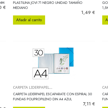
Vista rápida

2MM
PLASTILINA JOVI 71 NEGRO UNIDAD TAMAÑO
GOM
0 €
o
MEDIANO
1,5
1,49 €
Precio
Añadir al carrito
A
CARPETA LIDERPAPEL...
CAR
Vista rápida

CARPETA LIDERPAPEL ESCAPARATE CON ESPIRAL 30
CAR
FUNDAS POLIPROPILENO DIN A4 AZUL
FUN
7,11 €
Precio