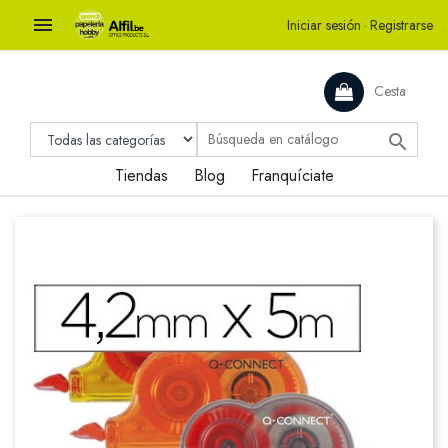

Iniciar sesión
·
Registrarse
Cesta

Tiendas
Blog
Franquíciate