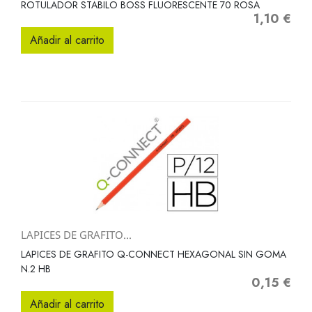
ROTULADOR STABILO BOSS FLUORESCENTE 70 ROSA
1,10 €
Precio
Añadir al carrito
LAPICES DE GRAFITO...
LAPICES DE GRAFITO Q-CONNECT HEXAGONAL SIN GOMA
N.2 HB
0,15 €
Precio
Añadir al carrito