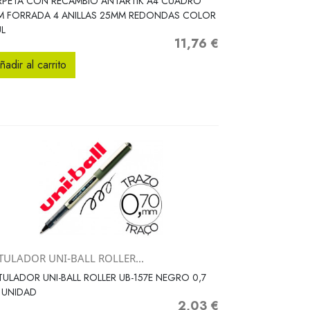
RPETA CON RECAMBIO ANTARTIK A4 CUADRO
M FORRADA 4 ANILLAS 25MM REDONDAS COLOR
L
11,76 €
Precio
ñadir al carrito
TULADOR UNI-BALL ROLLER...
Vista rápida

ULADOR UNI-BALL ROLLER UB-157E NEGRO 0,7
 UNIDAD
2,03 €
Precio