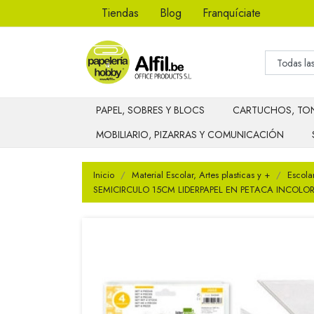
Tiendas
Blog
Franquíciate
PAPEL, SOBRES Y BLOCS
CARTUCHOS, TON
MOBILIARIO, PIZARRAS Y COMUNICACIÓN
Inicio
Material Escolar, Artes plasticas y +
Escola
SEMICIRCULO 15CM LIDERPAPEL EN PETACA INCOLO