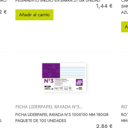
DRO
PEGAMENTO IMEDIO EN BARRA 21 GR UNIDAD
CA
1,44 €
Precio
5M
2 €
o
AZU
Añadir al carrito
A
FICHA LIDERPAPEL RAYADA Nº3...
RO
Vista rápida

FICHA LIDERPAPEL RAYADA Nº3 100X150 MM 180GR
ROT
S
PAQUETE DE 100 UNIDADES
MM
2,86 €
Precio