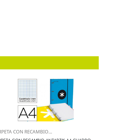
RPETA CON RECAMBIO...
Vista rápida
