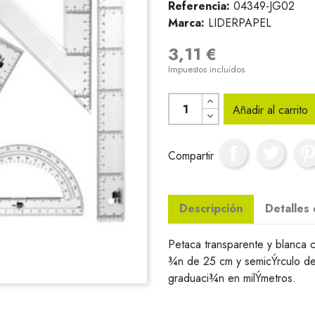
Referencia:
04349-JG02
Marca:
LIDERPAPEL
3,11 €
Impuestos incluidos
Añadir al carrito
Compartir
Descripción
Detalles
Petaca transparente y blanca 
¾n de 25 cm y semicÝrculo de
graduaci¾n en milÝmetros.