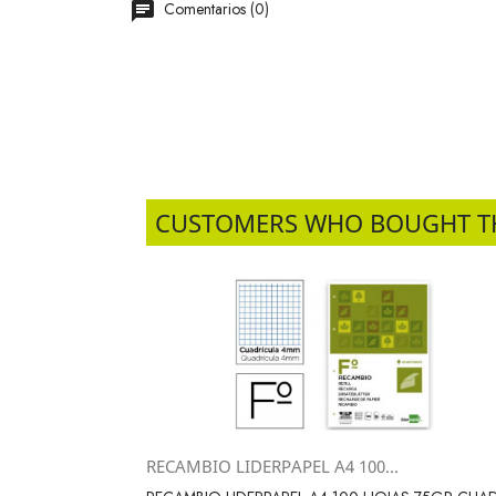
Comentarios (0)
CUSTOMERS WHO BOUGHT T
RECAMBIO LIDERPAPEL A4 100...
Vista rápida
