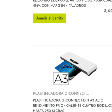
RECAMBIO LIDERPAPEL A4 100 HOJAS 75GR CUA
4MM CON MARGEN 4 TALADROS
3,6
Preci
Añadir al carrito
PLASTIFICADORA Q-CONNECT...
Vista rápida

PLASTIFICADORA Q-CONNECT DIN A3 ALTO
RENDIMIENTO FRIO/ CALIENTE CUATRO RODILLO
HASTA 250 MICRAS