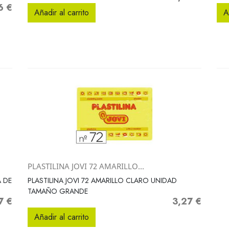
6 €
Añadir al carrito
A
PLASTILINA JOVI 72 AMARILLO...
Vista rápida

A DE
PLASTILINA JOVI 72 AMARILLO CLARO UNIDAD
TAMAÑO GRANDE
7 €
3,27 €
o
Precio
Añadir al carrito