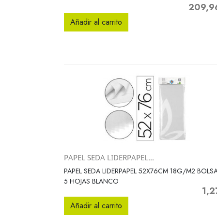
209,9
Precio
Añadir al carrito
PAPEL SEDA LIDERPAPEL...
Vista rápida

PAPEL SEDA LIDERPAPEL 52X76CM 18G/M2 BOLS
5 HOJAS BLANCO
1,2
Preci
Añadir al carrito