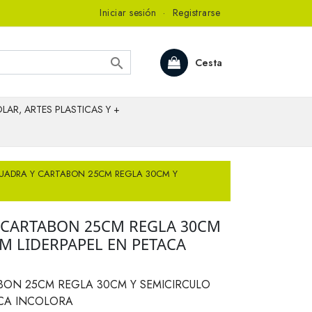
Iniciar sesión
·
Registrarse

Cesta
LAR, ARTES PLASTICAS Y +
UADRA Y CARTABON 25CM REGLA 30CM Y
 CARTABON 25CM REGLA 30CM
M LIDERPAPEL EN PETACA
BON 25CM REGLA 30CM Y SEMICIRCULO
ACA INCOLORA