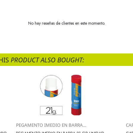
No hay reseñas de clientes en este momento.
HIS
PRODUCT ALSO BOUGHT:
PEGAMENTO IMEDIO EN BARRA...
CA
Vista rápida
