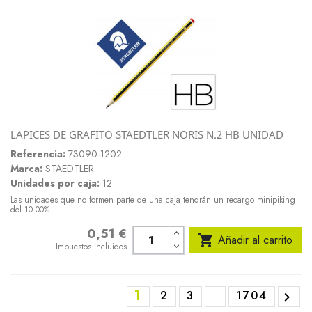
LAPICES DE GRAFITO STAEDTLER NORIS N.2 HB UNIDAD
Referencia:
73090-1202
Marca:
STAEDTLER
Unidades por caja:
12
Las unidades que no formen parte de una caja tendrán un recargo minipiking
del 10.00%
0,51 €
Precio

Añadir al carrito
Impuestos incluidos
1
2
3
1704
