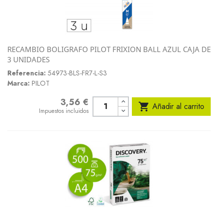
RECAMBIO BOLIGRAFO PILOT FRIXION BALL AZUL CAJA DE
3 UNIDADES
Referencia:
54973-BLS-FR7-L-S3
Marca:
PILOT
3,56 €
Precio

Añadir al carrito
Impuestos incluidos