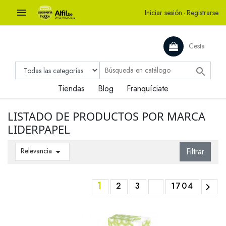

Iniciar sesión
·
Registrarse
Cesta

Tiendas
Blog
Franquíciate
LISTADO DE PRODUCTOS POR MARCA
LIDERPAPEL
Relevancia

Filtrar
1
2
3
1704
