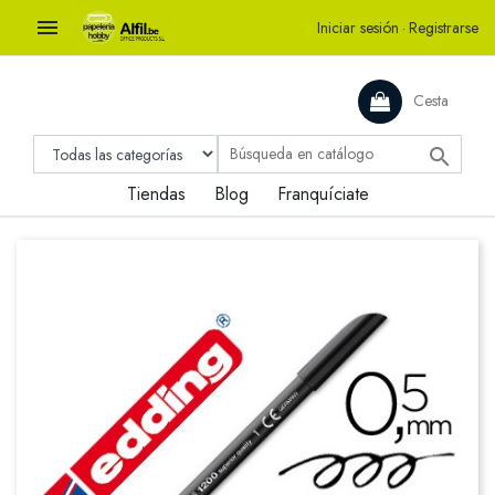

Iniciar sesión
·
Registrarse
Cesta

Tiendas
Blog
Franquíciate