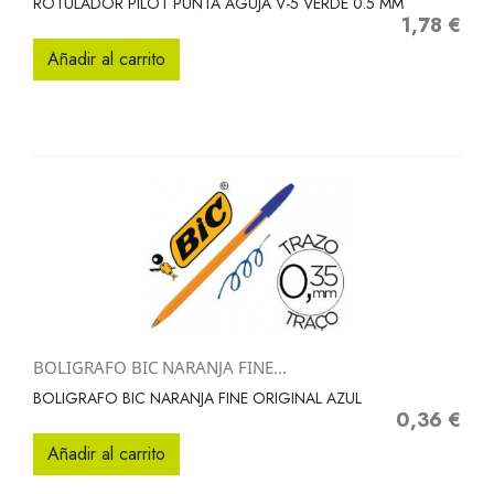
ROTULADOR PILOT PUNTA AGUJA V-5 VERDE 0.5 MM
1,78 €
Precio
Añadir al carrito
BOLIGRAFO BIC NARANJA FINE...
BOLIGRAFO BIC NARANJA FINE ORIGINAL AZUL
0,36 €
Precio
Añadir al carrito