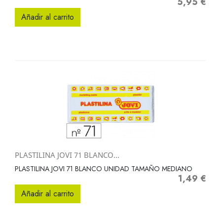
5,95 €
Precio
Añadir al carrito
PLASTILINA JOVI 71 BLANCO...
PLASTILINA JOVI 71 BLANCO UNIDAD TAMAÑO MEDIANO
1,49 €
Precio
Añadir al carrito