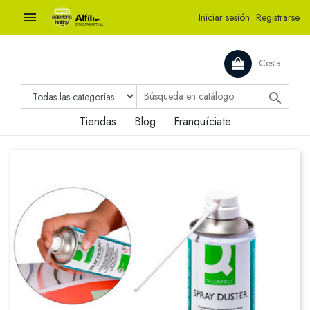

Iniciar sesión
·
Registrarse
Cesta

Tiendas
Blog
Franquíciate