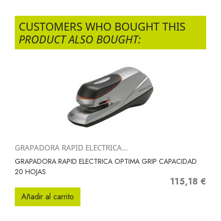
CUSTOMERS WHO BOUGHT THIS
PRODUCT ALSO BOUGHT:
GRAPADORA RAPID ELECTRICA...
GRAPADORA RAPID ELECTRICA OPTIMA GRIP CAPACIDAD
20 HOJAS
115,18 €
Precio
Añadir al carrito