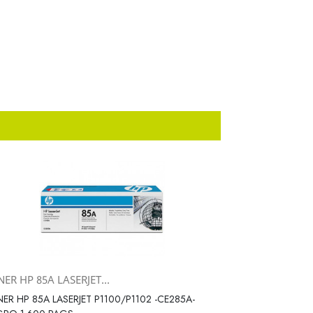
ER HP 85A LASERJET...
Vista rápida

ER HP 85A LASERJET P1100/P1102 -CE285A-