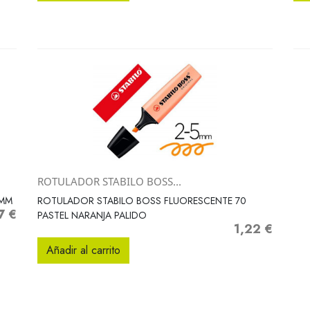
ROTULADOR STABILO BOSS...
Vista rápida

 MM
ROTULADOR STABILO BOSS FLUORESCENTE 70
7 €
o
PASTEL NARANJA PALIDO
1,22 €
Precio
Añadir al carrito