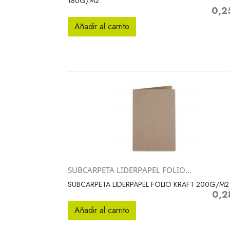
180G/M2
0,2
Preci
Añadir al carrito
SUBCARPETA LIDERPAPEL FOLIO...
Vista rápida

SUBCARPETA LIDERPAPEL FOLIO KRAFT 200G/M2
0,2
Preci
Añadir al carrito