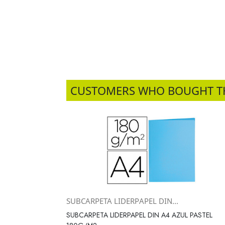
CUSTOMERS WHO BOUGHT T
SUBCARPETA LIDERPAPEL DIN...
Vista rápida

SUBCARPETA LIDERPAPEL DIN A4 AZUL PASTEL