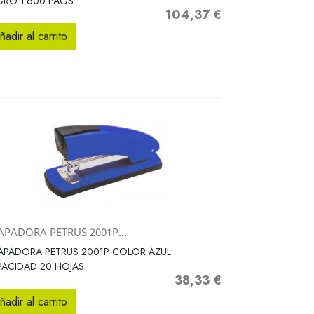
GRO 1.600 PAGS
104,37 €
Precio
ñadir al carrito
APADORA PETRUS 2001P...
Vista rápida

APADORA PETRUS 2001P COLOR AZUL
ACIDAD 20 HOJAS
38,33 €
Precio
ñadir al carrito