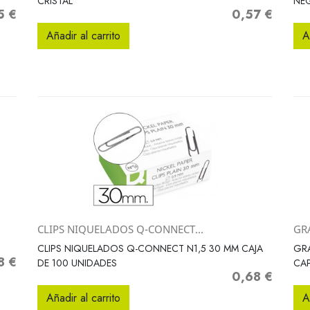
CRISTAL
NE
5 €
0,57 €
o
Precio
Añadir al carrito
A
CLIPS NIQUELADOS Q-CONNECT...
GR
Vista rápida

CLIPS NIQUELADOS Q-CONNECT N1,5 30 MM CAJA
GR
8 €
o
DE 100 UNIDADES
CAP
0,68 €
Precio
Añadir al carrito
A