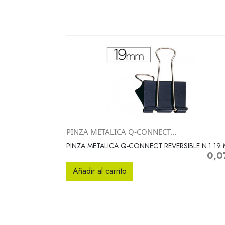
PINZA METALICA Q-CONNECT...
Vista rápida

PINZA METALICA Q-CONNECT REVERSIBLE N.1 19
0,0
Preci
Añadir al carrito