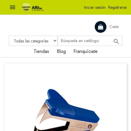

Iniciar sesión
·
Registrarse
Cesta

Tiendas
Blog
Franquíciate