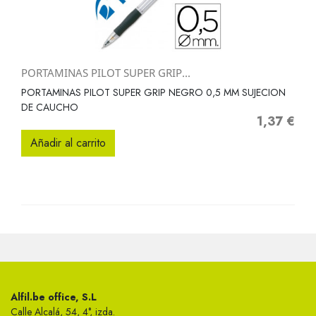
PORTAMINAS PILOT SUPER GRIP...
PORTAMINAS PILOT SUPER GRIP NEGRO 0,5 MM SUJECION
DE CAUCHO
1,37 €
Precio
Añadir al carrito
Alfil.be office, S.L
Calle Alcalá, 54, 4°, izda.