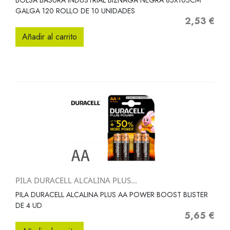
BOLSA BASURA INDUSTRIAL BIZNAGA NEGRA 85X105CM
GALGA 120 ROLLO DE 10 UNIDADES
2,53 €
Precio
Añadir al carrito
PILA DURACELL ALCALINA PLUS...
PILA DURACELL ALCALINA PLUS AA POWER BOOST BLISTER
DE 4 UD
5,65 €
Precio