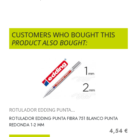
CUSTOMERS WHO BOUGHT THIS
PRODUCT ALSO BOUGHT:
ROTULADOR EDDING PUNTA...
ROTULADOR EDDING PUNTA FIBRA 751 BLANCO PUNTA
REDONDA 1-2 MM
4,54 €
Precio