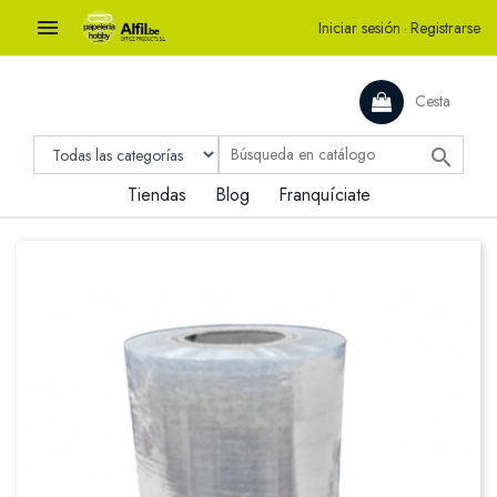

Iniciar sesión
·
Registrarse
Cesta

Tiendas
Blog
Franquíciate