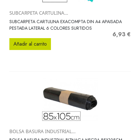
SUBCARPETA CARTULINA...
SUBCARPETA CARTULINA EXACOMPTA DIN A4 APAISADA
PESTAÐA LATERAL 6 COLORES SURTIDOS
6,93 €
Precio
Añadir al carrito
BOLSA BASURA INDUSTRIAL...