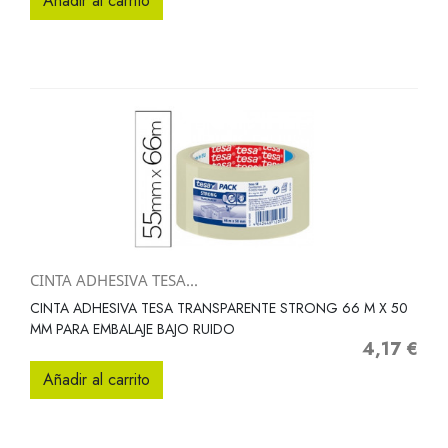
Añadir al carrito
CINTA ADHESIVA TESA...
CINTA ADHESIVA TESA TRANSPARENTE STRONG 66 M X 50
MM PARA EMBALAJE BAJO RUIDO
4,17 €
Precio
Añadir al carrito