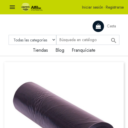

Iniciar sesión
·
Registrarse
Cesta

Tiendas
Blog
Franquíciate