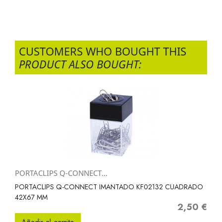
CUSTOMERS WHO BOUGHT THIS
PRODUCT ALSO BOUGHT:
PORTACLIPS Q-CONNECT...
PORTACLIPS Q-CONNECT IMANTADO KF02132 CUADRADO
42X67 MM
2,50 €
Precio