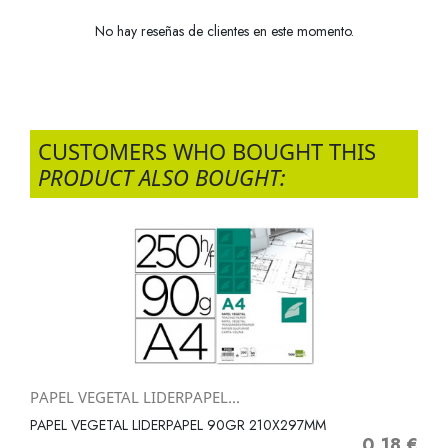
No hay reseñas de clientes en este momento.
CUSTOMERS WHO BOUGHT THIS
PRODUCT ALSO BOUGHT:
PAPEL VEGETAL LIDERPAPEL...
PAPEL VEGETAL LIDERPAPEL 90GR 210X297MM
0,18 €
Precio