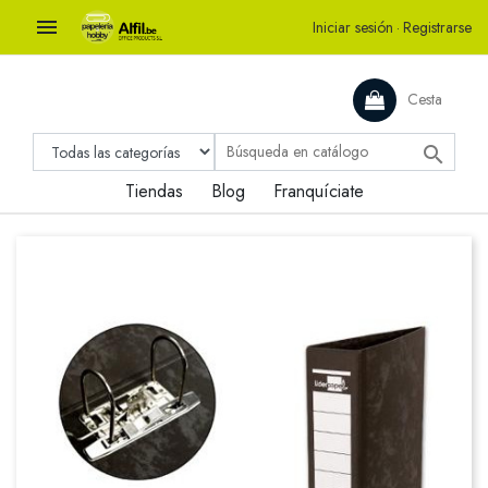

Iniciar sesión
·
Registrarse
Cesta

Tiendas
Blog
Franquíciate