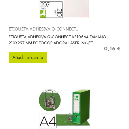
ETIQUETA ADHESIVA Q-CONNECT...
ETIQUETA ADHESIVA Q-CONNECT KF10664 TAMANO
210X297 MM FOTOCOPIADORA LASER INK-JET
0,16 €
Precio
Añadir al carrito