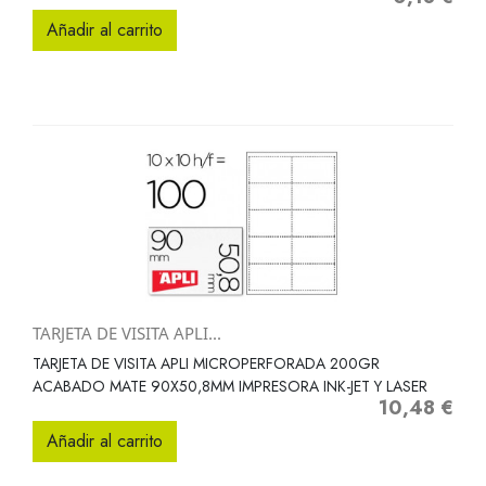
Añadir al carrito
TARJETA DE VISITA APLI...
TARJETA DE VISITA APLI MICROPERFORADA 200GR
ACABADO MATE 90X50,8MM IMPRESORA INK-JET Y LASER
10,48 €
Precio
Añadir al carrito