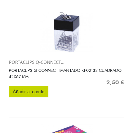
PORTACLIPS Q-CONNECT...
PORTACLIPS Q-CONNECT IMANTADO KF02132 CUADRADO
42X67 MM
2,50 €
Precio
Añadir al carrito