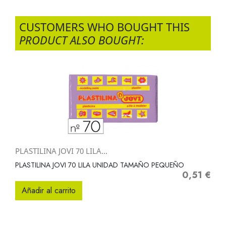
CUSTOMERS WHO BOUGHT THIS
PRODUCT ALSO BOUGHT:
PLASTILINA JOVI 70 LILA...
PLASTILINA JOVI 70 LILA UNIDAD TAMAÑO PEQUEÑO
0,51 €
Precio
Añadir al carrito