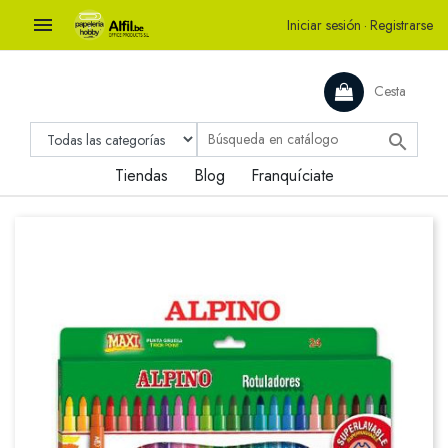

Iniciar sesión
·
Registrarse
Cesta

Tiendas
Blog
Franquíciate