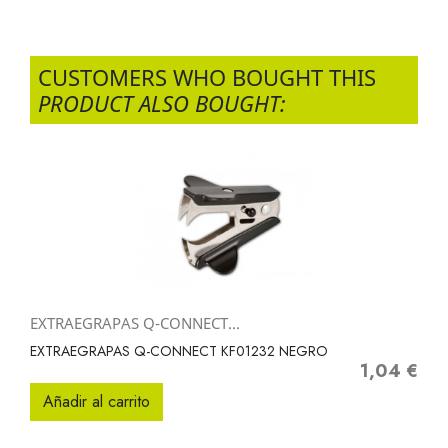
CUSTOMERS WHO BOUGHT THIS
PRODUCT ALSO BOUGHT:
EXTRAEGRAPAS Q-CONNECT...
EXTRAEGRAPAS Q-CONNECT KF01232 NEGRO
1,04 €
Precio
Añadir al carrito