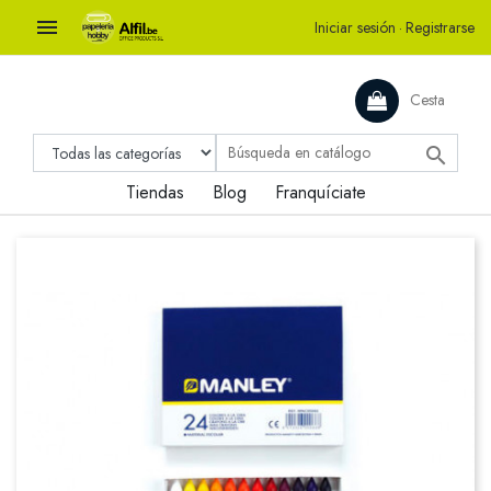

Iniciar sesión
·
Registrarse
Cesta

Tiendas
Blog
Franquíciate