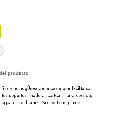
 del producto
fina y homogÚnea de la pasta que facilita su
entes soportes (madera, cart¾n, tierra coci da,
l agua o con barniz. No contiene gluten.