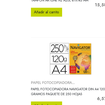
TAMPON ARTLINE N2 AZUL 87X143 MM
15,5
Precio
Añadir al carrito
PAPEL FOTOCOPIADORA...
Vista rápida

PAPEL FOTOCOPIADORA NAVIGATOR DIN A4 120
GRAMOS PAQUETE DE 250 HOJAS
6,5
Preci