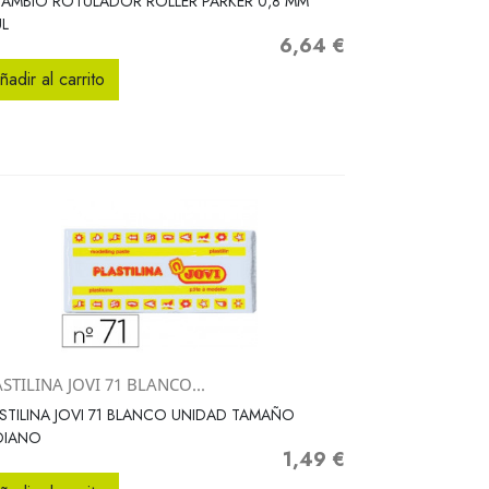
AMBIO ROTULADOR ROLLER PARKER 0,8 MM
L
6,64 €
Precio
ñadir al carrito
STILINA JOVI 71 BLANCO...
Vista rápida

STILINA JOVI 71 BLANCO UNIDAD TAMAÑO
DIANO
1,49 €
Precio