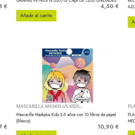
GRAPAS PETRUS N 530/10 CAJA DE 1200 UNIDADES
REC
8 €
4,50 €
Precio
AZU
Añadir al carrito
A
MASCARILLA MASKPLUS KIDS...
PLA
Vista rápida

Mascarilla Maskplus Kids 3-5 años con 10 filtros de papel
PLA
(Blanca)
ME
7 €
10,90 €
o
Precio