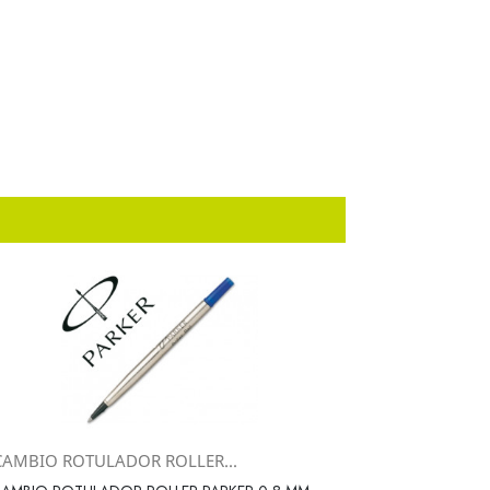
CAMBIO ROTULADOR ROLLER...
Vista rápida
