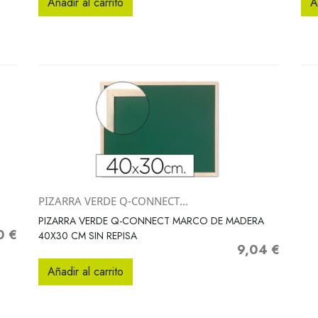
Añadir al carrito
A
PIZARRA VERDE Q-CONNECT...
Vista rápida

PIZARRA VERDE Q-CONNECT MARCO DE MADERA
0 €
o
40X30 CM SIN REPISA
9,04 €
Precio
Añadir al carrito