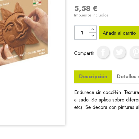
5,58 €
Impuestos incluidos
Añadir al carrito
Compartir
Descripción
Detalles
Endurece sin cocci¾n. Textura 
alisado. Se aplica sobre difer
etc). Se decora con pinturas a