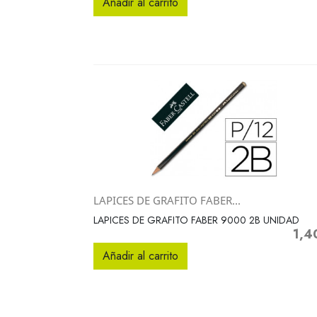
Añadir al carrito
LAPICES DE GRAFITO FABER...
Vista rápida

LAPICES DE GRAFITO FABER 9000 2B UNIDAD
1,4
Preci
Añadir al carrito