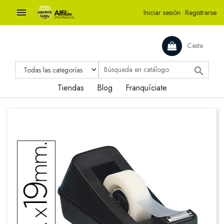

Iniciar sesión
·
Registrarse
Cesta

Tiendas
Blog
Franquíciate