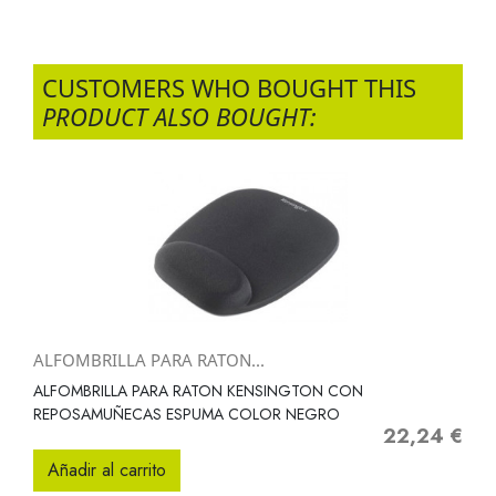
CUSTOMERS WHO BOUGHT THIS
PRODUCT ALSO BOUGHT:
ALFOMBRILLA PARA RATON...
ALFOMBRILLA PARA RATON KENSINGTON CON
REPOSAMUÑECAS ESPUMA COLOR NEGRO
22,24 €
Precio
Añadir al carrito