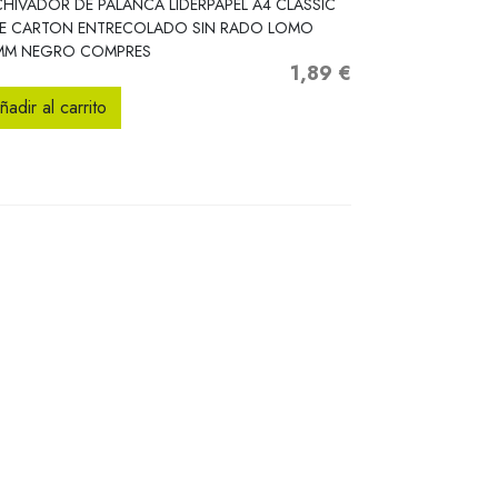
HIVADOR DE PALANCA LIDERPAPEL A4 CLASSIC
UE CARTON ENTRECOLADO SIN RADO LOMO
MM NEGRO COMPRES
1,89 €
Precio
ñadir al carrito