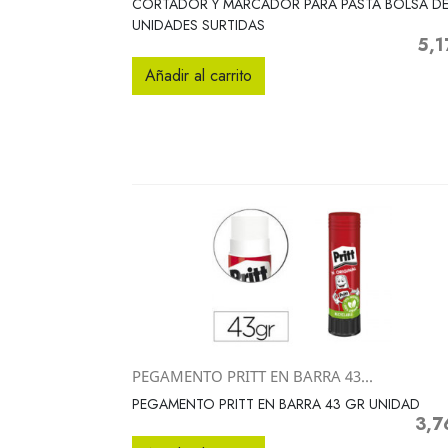
CORTADOR Y MARCADOR PARA PASTA BOLSA DE
UNIDADES SURTIDAS
5,1
Preci
Añadir al carrito
PEGAMENTO PRITT EN BARRA 43...
Vista rápida

PEGAMENTO PRITT EN BARRA 43 GR UNIDAD
3,7
Preci