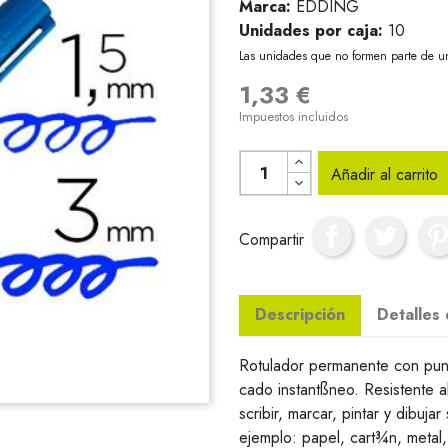
Marca:
EDDING
Unidades por caja:
10
Las unidades que no formen parte de u
1,33 €
Impuestos incluidos
Añadir al carrito
Compartir
Descripción
Detalles
Rotulador permanente con pun
cado instantßneo. Resistente al
scribir, marcar, pintar y dibuj
ejemplo: papel, cart¾n, metal, 