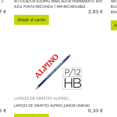
 3
ROTULADOR EDDING MARCADOR PERMANENTE 400
ARC
AZUL PUNTA REDONDA 1 MM RECARGABLE
BL
7 €
2,83 €
o
Precio
80
Añadir al carrito
A
LAPICES DE GRAFITO ALPINO...
Vista rápida

LAPICES DE GRAFITO ALPINO JUNIOR UNIDAD
6 €
0,33 €
o
Precio