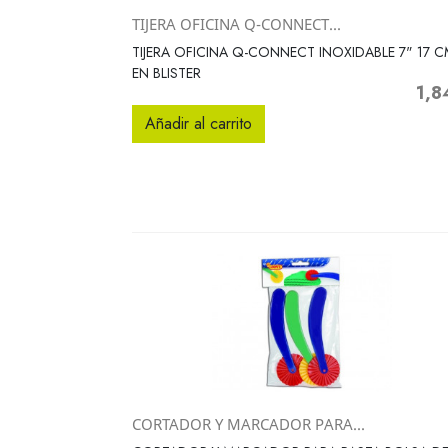
TIJERA OFICINA Q-CONNECT...
Vista rápida

TIJERA OFICINA Q-CONNECT INOXIDABLE 7" 17 C
EN BLISTER
1,8
Preci
Añadir al carrito
CORTADOR Y MARCADOR PARA...
Vista rápida
