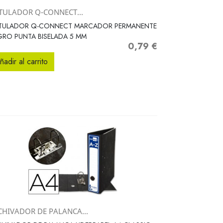
TULADOR Q-CONNECT...
Vista rápida

TULADOR Q-CONNECT MARCADOR PERMANENTE
RO PUNTA BISELADA 5 MM
0,79 €
Precio
ñadir al carrito
CHIVADOR DE PALANCA...
Vista rápida
