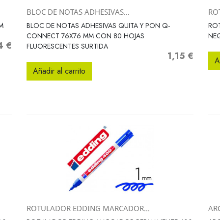
BLOC DE NOTAS ADHESIVAS...
RO
Vista rápida

M
BLOC DE NOTAS ADHESIVAS QUITA Y PON Q-
RO
CONNECT 76X76 MM CON 80 HOJAS
NEG
4 €
o
FLUORESCENTES SURTIDA
1,15 €
Precio
A
Añadir al carrito
ROTULADOR EDDING MARCADOR...
AR
Vista rápida
