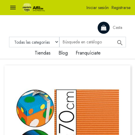

Iniciar sesión
·
Registrarse
Cesta

Tiendas
Blog
Franquíciate