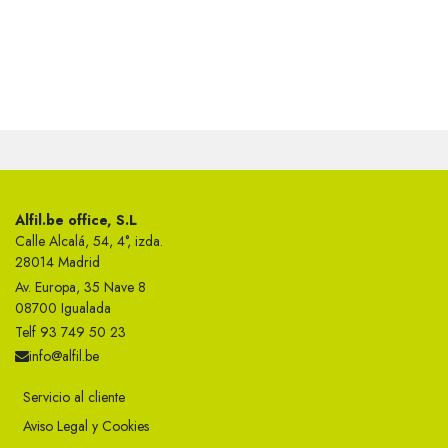
Alfil.be office, S.L
Calle Alcalá, 54, 4°, izda.
28014 Madrid
Av. Europa, 35 Nave 8
08700 Igualada
Telf 93 749 50 23
info@alfil.be
Servicio al cliente
Aviso Legal y Cookies