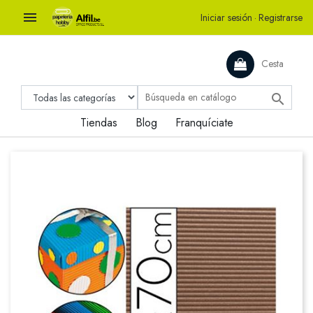

Iniciar sesión
·
Registrarse
Cesta

Tiendas
Blog
Franquíciate