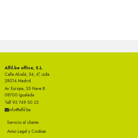
Alfil.be office, S.L
Calle Alcalá, 54, 4°, izda.
28014 Madrid
Av. Europa, 35 Nave 8
08700 Igualada
Telf 93 749 50 23
info@alfil.be
Servicio al cliente
Aviso Legal y Cookies