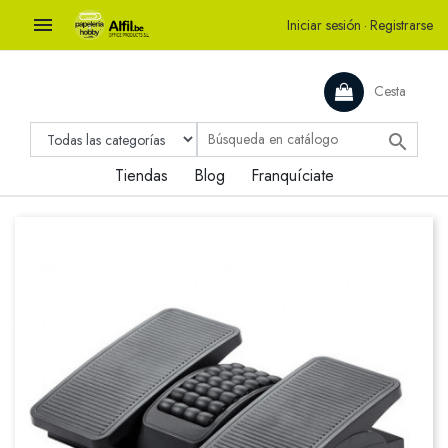

Iniciar sesión
·
Registrarse
Cesta

Tiendas
Blog
Franquíciate