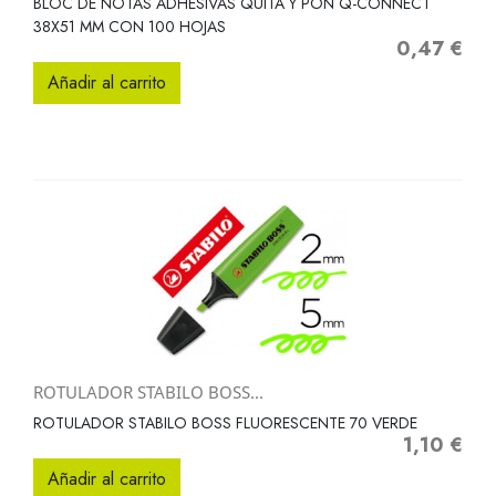
BLOC DE NOTAS ADHESIVAS QUITA Y PON Q-CONNECT
38X51 MM CON 100 HOJAS
0,47 €
Precio
Añadir al carrito
ROTULADOR STABILO BOSS...
ROTULADOR STABILO BOSS FLUORESCENTE 70 VERDE
1,10 €
Precio
Añadir al carrito