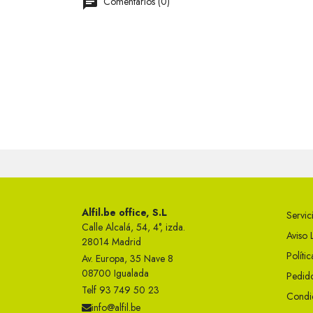
Comentarios (0)
Alfil.be office, S.L
Servici
Calle Alcalá, 54, 4°, izda.
Aviso 
28014 Madrid
Políti
Av. Europa, 35 Nave 8
08700 Igualada
Pedido
Telf 93 749 50 23
Condi
info@alfil.be