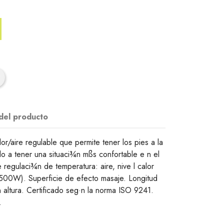
 del producto
r/aire regulable que permite tener los pies a la
 a tener una situaci¾n mßs confortable e n el
 regulaci¾n de temperatura: aire, nive l calor
 (500W). Superficie de efecto masaje. Longitud
 altura. Certificado seg·n la norma ISO 9241.
.