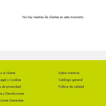
No hay reseñas de clientes en este momento.
o al cliente
Sobre nosotros
Legal y Cookies
Catálogo general
ca de privacidad
Política de calidad
s y Devoluciones
ciones Generales