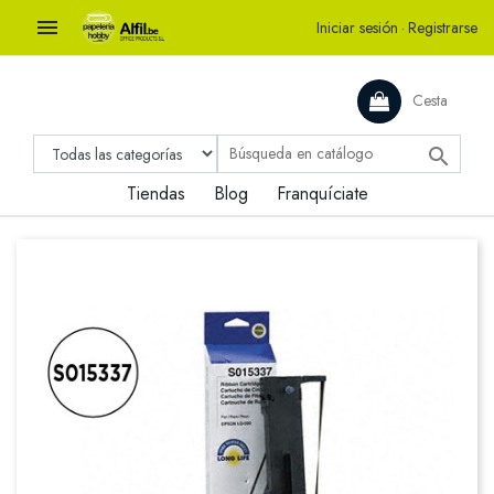

Iniciar sesión
·
Registrarse
Cesta

Tiendas
Blog
Franquíciate