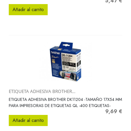
5,47 €
Precio
Añadir al carrito
ETIQUETA ADHESIVA BROTHER...
ETIQUETA ADHESIVA BROTHER DK11204 -TAMAÑO 17X54 MM
PARA IMPRESORAS DE ETIQUETAS QL -400 ETIQUETAS-
9,69 €
Precio
Añadir al carrito