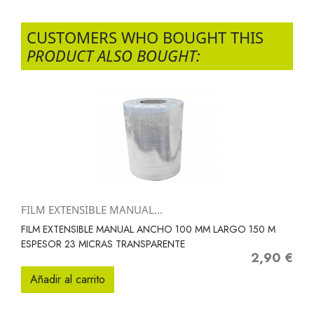
CUSTOMERS WHO BOUGHT THIS
PRODUCT ALSO BOUGHT:
FILM EXTENSIBLE MANUAL...
FILM EXTENSIBLE MANUAL ANCHO 100 MM LARGO 150 M
ESPESOR 23 MICRAS TRANSPARENTE
2,90 €
Precio
Añadir al carrito