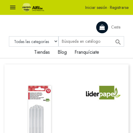

Iniciar sesión
·
Registrarse
Cesta

Tiendas
Blog
Franquíciate