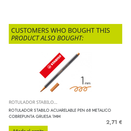
CUSTOMERS WHO BOUGHT THIS
PRODUCT ALSO BOUGHT:
ROTULADOR STABILO...
ROTULADOR STABILO ACUARELABLE PEN 68 METALICO
COBREPUNTA GRUESA 1MM
2,71 €
Precio