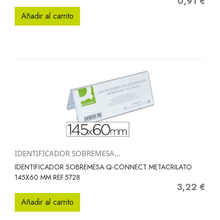
0,91 €
Precio
Añadir al carrito
IDENTIFICADOR SOBREMESA...
IDENTIFICADOR SOBREMESA Q-CONNECT METACRILATO
145X60 MM REF.5728
3,22 €
Precio
Añadir al carrito