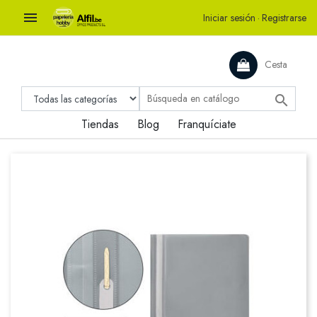

Iniciar sesión
·
Registrarse
Cesta

Tiendas
Blog
Franquíciate