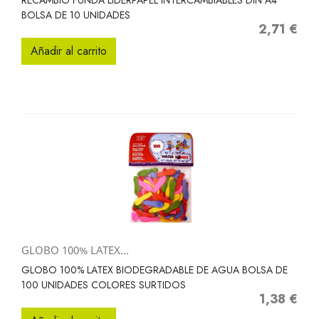
RECAMBIO FUNDA LIDERPAPEL INTERCAMBIABLES DIN A4
BOLSA DE 10 UNIDADES
2,71 €
Precio
Añadir al carrito
GLOBO 100% LATEX...
GLOBO 100% LATEX BIODEGRADABLE DE AGUA BOLSA DE
100 UNIDADES COLORES SURTIDOS
1,38 €
Precio