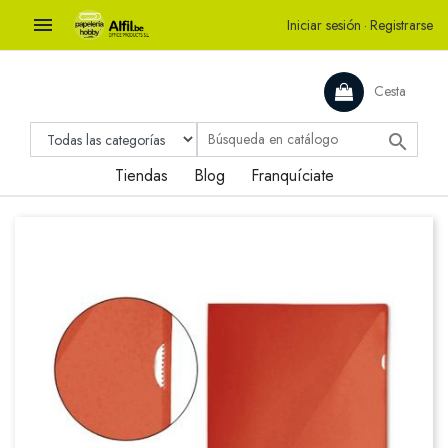

Iniciar sesión
·
Registrarse
Cesta

Tiendas
Blog
Franquíciate