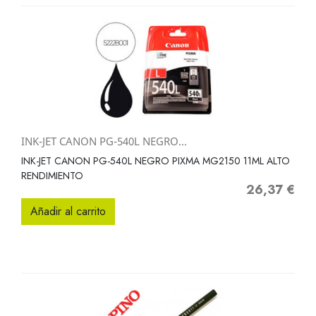
INK-JET CANON PG-540L NEGRO...
INK-JET CANON PG-540L NEGRO PIXMA MG2150 11ML ALTO
RENDIMIENTO
26,37 €
Precio
Añadir al carrito