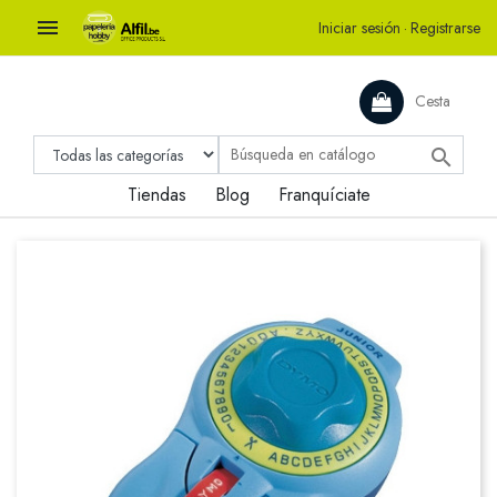

Iniciar sesión
·
Registrarse
Cesta

Tiendas
Blog
Franquíciate