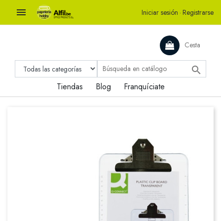

Iniciar sesión
·
Registrarse
Cesta

Tiendas
Blog
Franquíciate