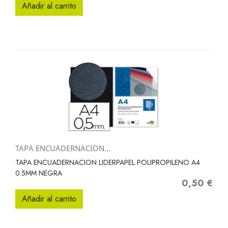
Añadir al carrito
TAPA ENCUADERNACION...
TAPA ENCUADERNACION LIDERPAPEL POLIPROPILENO A4
0.5MM NEGRA
0,50 €
Precio
Añadir al carrito