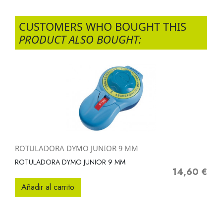
CUSTOMERS WHO BOUGHT THIS
PRODUCT ALSO BOUGHT:
ROTULADORA DYMO JUNIOR 9 MM
ROTULADORA DYMO JUNIOR 9 MM
14,60 €
Precio
Añadir al carrito