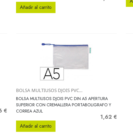
A
Añadir al carrito
BOLSA MULTIUSOS DJOIS PVC...
Vista rápida

BOLSA MULTIUSOS DJOIS PVC DIN A5 APERTURA
SUPERIOR CON CREMALLERA PORTABOLIGRAFO Y
6 €
o
CORREA AZUL
1,62 €
Precio
Añadir al carrito