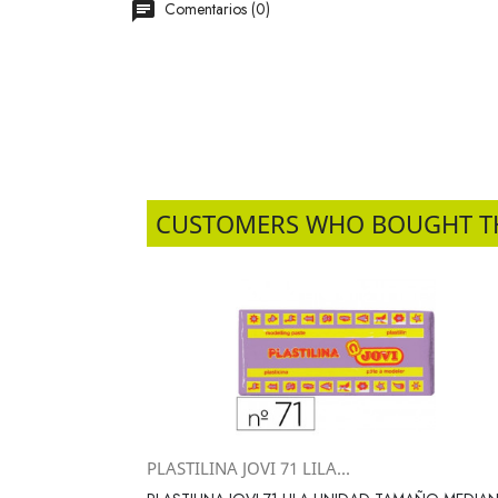
Comentarios (0)
CUSTOMERS WHO BOUGHT T
PLASTILINA JOVI 71 LILA...
Vista rápida
