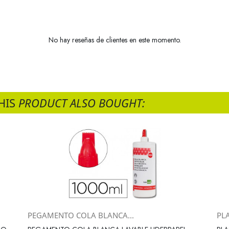
No hay reseñas de clientes en este momento.
HIS
PRODUCT ALSO BOUGHT:
PEGAMENTO COLA BLANCA...
PLA
Vista rápida
