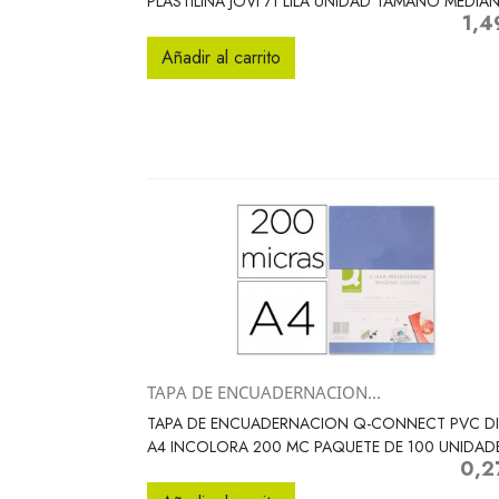
PLASTILINA JOVI 71 LILA UNIDAD TAMAÑO MEDIA
1,4
Preci
Añadir al carrito
TAPA DE ENCUADERNACION...
Vista rápida

TAPA DE ENCUADERNACION Q-CONNECT PVC D
A4 INCOLORA 200 MC PAQUETE DE 100 UNIDAD
0,2
Preci