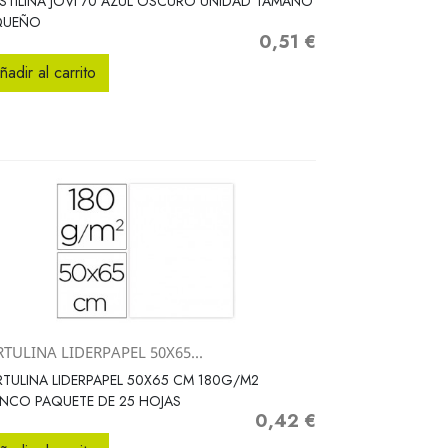
STILINA JOVI 70 AZUL OSCURO UNIDAD TAMAÑO
QUEÑO
0,51 €
Precio
ñadir al carrito
TULINA LIDERPAPEL 50X65...
Vista rápida

TULINA LIDERPAPEL 50X65 CM 180G/M2
NCO PAQUETE DE 25 HOJAS
0,42 €
Precio