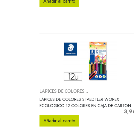
Añadir al carrito
LAPICES DE COLORES...
Vista rápida

LAPICES DE COLORES STAEDTLER WOPEX
ECOLOGICO 12 COLORES EN CAJA DE CARTON
3,9
Preci
Añadir al carrito