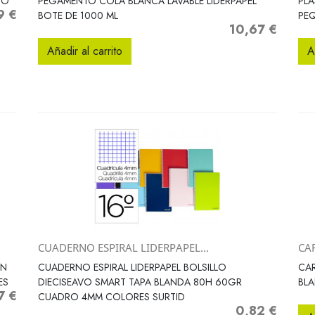
NO
PEGAMENTO COLA BLANCA LAVABLE LIDERPAPEL
PLA
9 €
o
BOTE DE 1000 ML
PE
10,67 €
Precio
Añadir al carrito
A
CUADERNO ESPIRAL LIDERPAPEL...
CAR
Vista rápida

IN
CUADERNO ESPIRAL LIDERPAPEL BOLSILLO
CAR
ES
DIECISEAVO SMART TAPA BLANDA 80H 60GR
BLA
7 €
o
CUADRO 4MM COLORES SURTID
0,82 €
Precio