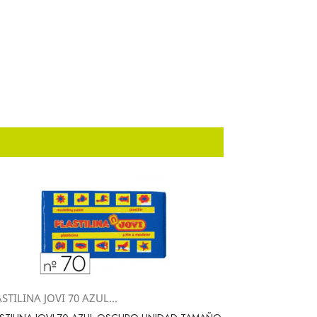
STILINA JOVI 70 AZUL...
Vista rápida
