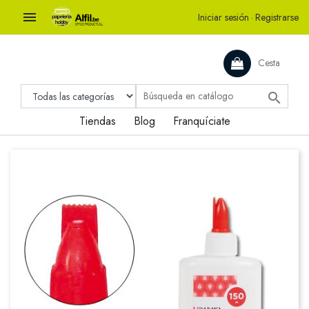

Iniciar sesión
·
Registrarse
Cesta

Tiendas
Blog
Franquíciate