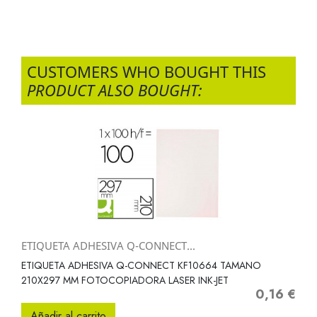
CUSTOMERS WHO BOUGHT THIS
PRODUCT ALSO BOUGHT:
ETIQUETA ADHESIVA Q-CONNECT...
ETIQUETA ADHESIVA Q-CONNECT KF10664 TAMANO
210X297 MM FOTOCOPIADORA LASER INK-JET
0,16 €
Precio
Añadir al carrito