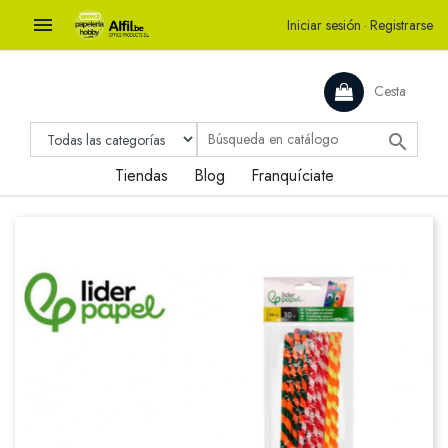

Iniciar sesión
·
Registrarse
Cesta

Tiendas
Blog
Franquíciate