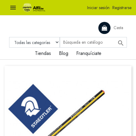

Iniciar sesión
·
Registrarse
Cesta

Tiendas
Blog
Franquíciate