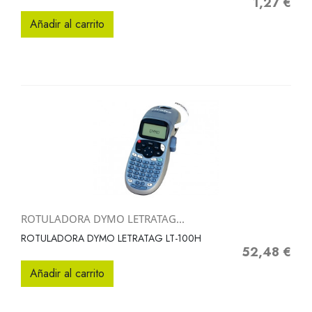
1,27 €
Precio
Añadir al carrito
ROTULADORA DYMO LETRATAG...
ROTULADORA DYMO LETRATAG LT-100H
52,48 €
Precio
Añadir al carrito