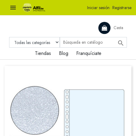

Iniciar sesión
·
Registrarse
Cesta

Tiendas
Blog
Franquíciate