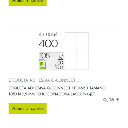
Añadir al carrito
ETIQUETA ADHESIVA Q-CONNECT...
ETIQUETA ADHESIVA Q-CONNECT KF10660 TAMANO
105X148,5 MM FOTOCOPIADORA LASER INK-JET
0,16 €
Precio
Añadir al carrito