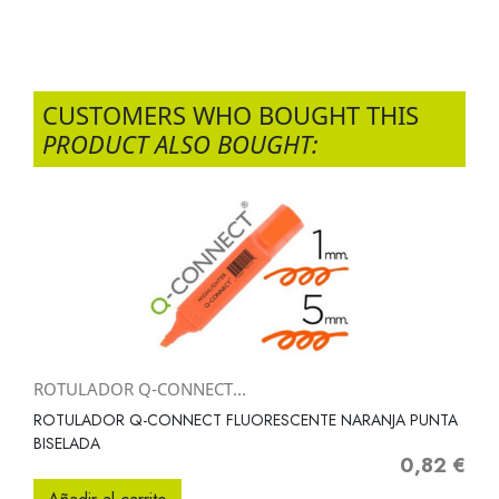
CUSTOMERS WHO BOUGHT THIS
PRODUCT ALSO BOUGHT:
ROTULADOR Q-CONNECT...
ROTULADOR Q-CONNECT FLUORESCENTE NARANJA PUNTA
BISELADA
0,82 €
Precio