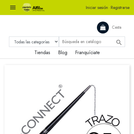

Iniciar sesión
·
Registrarse
Cesta

Tiendas
Blog
Franquíciate