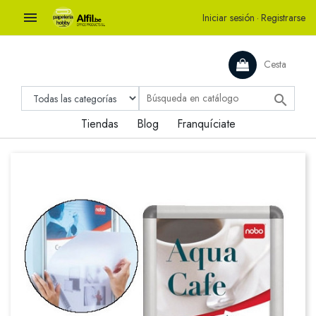

Iniciar sesión
·
Registrarse
Cesta

Tiendas
Blog
Franquíciate