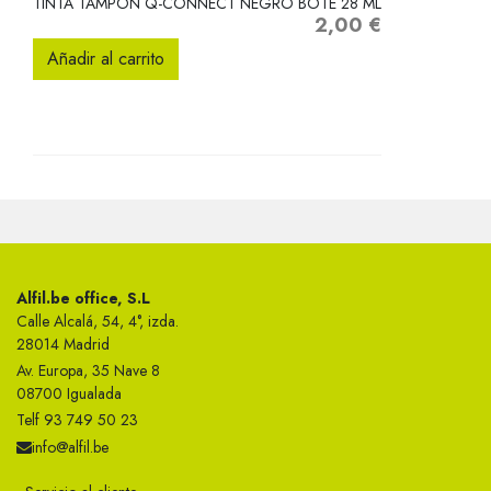
TINTA TAMPON Q-CONNECT NEGRO BOTE 28 ML
2,00 €
Precio
Añadir al carrito
Alfil.be office, S.L
Calle Alcalá, 54, 4°, izda.
28014 Madrid
Av. Europa, 35 Nave 8
08700 Igualada
Telf 93 749 50 23
info@alfil.be