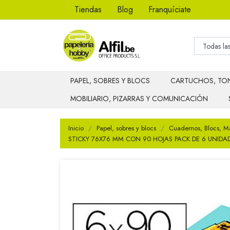
Tiendas
Blog
Franquíciate
PAPEL, SOBRES Y BLOCS
CARTUCHOS, TON
MOBILIARIO, PIZARRAS Y COMUNICACIÓN
Inicio
Papel, sobres y blocs
Cuadernos, Blocs, M
STICKY 76X76 MM CON 90 HOJAS PACK DE 6 UNIDA