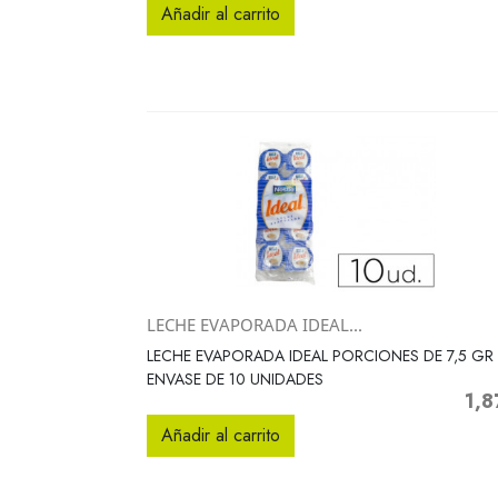
Añadir al carrito
LECHE EVAPORADA IDEAL...
Vista rápida

LECHE EVAPORADA IDEAL PORCIONES DE 7,5 GR
ENVASE DE 10 UNIDADES
1,8
Prec
Añadir al carrito