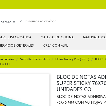
ERS E INFORMÁTICA
MATERIAL DE OFICINA
MATERIAL ESCO
SERVICIOS GENERALES
CREA CON ALFIL
anipulados
Notas Reposicionables
Notas Quita y Pon (Pos-it )
BLOC D
DES CO
BLOC DE NOTAS ADH
SUPER STICKY 76X7
UNIDADES CO
BLOC DE NOTAS ADHESIVAS
76X76 MM CON 90 HOJAS 