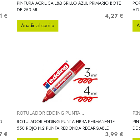
Vista rápida

PINTURA ACRILICA L&B BRILLO AZUL PRIMARIO BOTE
POR
DE 250 ML
AZU
1 €
4,27 €
io
Precio
Añadir al carrito
A
ROTULADOR EDDING PUNTA...
PIN
Vista rápida

O
ROTULADOR EDDING PUNTA FIBRA PERMANENTE
PIN
550 ROJO N.2 PUNTA REDONDA RECARGABLE
DE 
7 €
3,99 €
o
Precio