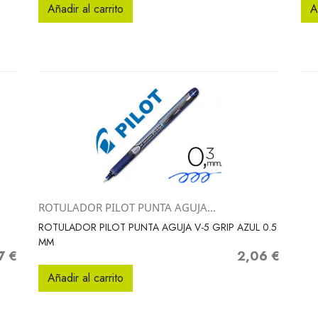
Añadir al carrito
A
ROTULADOR PILOT PUNTA AGUJA...
Vista rápida

ROTULADOR PILOT PUNTA AGUJA V-5 GRIP AZUL 0.5
MM
7 €
2,06 €
io
Precio
Añadir al carrito