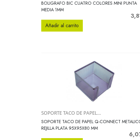
Vista rápida

BOLIGRAFO BIC CUATRO COLORES MINI PUNTA
MEDIA 1MM
3,8
Prec
Añadir al carrito
SOPORTE TACO DE PAPEL...
Vista rápida

SOPORTE TACO DE PAPEL Q-CONNECT METALIC
REJILLA PLATA 95X95X80 MM
6,0
Preci