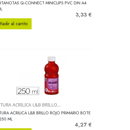
Vista rápida

TANOTAS Q-CONNECT MINICLIPS PVC DIN A4
L
3,33 €
Precio
ñadir al carrito
TURA ACRILICA L&B BRILLO...
Vista rápida

TURA ACRILICA L&B BRILLO ROJO PRIMARIO BOTE
250 ML
4,27 €
Precio