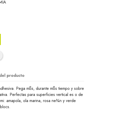
MIA
 del producto
dhesiva. Pega mßs, durante mßs tiempo y sobre
ativa. Perfectas para superficies vertical es o de
ami: amapola, ola marina, rosa ne¾n y verde
blocs.