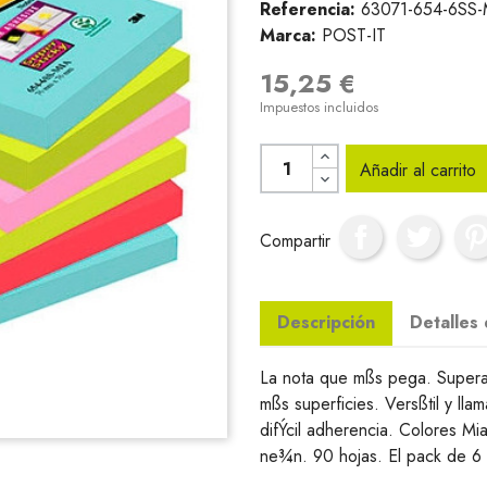
Referencia:
63071-654-6SS-
Marca:
POST-IT
15,25 €
Impuestos incluidos
Añadir al carrito
Compartir
Descripción
Detalles
La nota que mßs pega. Supera
mßs superficies. Versßtil y llam
difÝcil adherencia. Colores Mi
ne¾n. 90 hojas. El pack de 6 