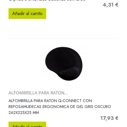
4,31 €
Precio
Añadir al carrito
ALFOMBRILLA PARA RATON...
ALFOMBRILLA PARA RATON Q-CONNECT CON
REPOSAMUÐECAS ERGONOMICA DE GEL GRIS OSCURO
262X225X25 MM
17,93 €
Precio
Añadir al carrito