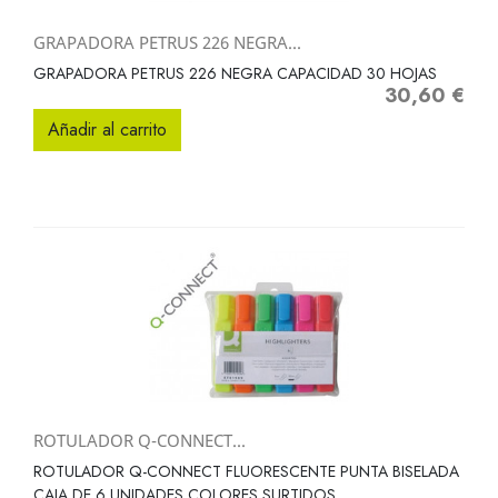
GRAPADORA PETRUS 226 NEGRA...
GRAPADORA PETRUS 226 NEGRA CAPACIDAD 30 HOJAS
30,60 €
Precio
Añadir al carrito
ROTULADOR Q-CONNECT...
ROTULADOR Q-CONNECT FLUORESCENTE PUNTA BISELADA
CAJA DE 6 UNIDADES COLORES SURTIDOS