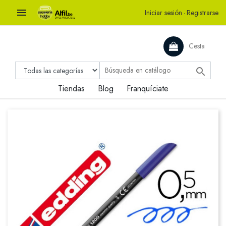

Iniciar sesión
·
Registrarse
Cesta

Tiendas
Blog
Franquíciate