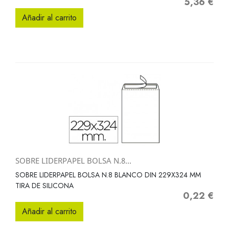
5,36 €
Precio
Añadir al carrito
SOBRE LIDERPAPEL BOLSA N.8...
SOBRE LIDERPAPEL BOLSA N.8 BLANCO DIN 229X324 MM
TIRA DE SILICONA
0,22 €
Precio
Añadir al carrito