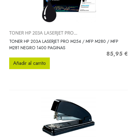
TONER HP 203A LASERJET PRO...
TONER HP 203A LASERJET PRO M254 / MFP M280 / MFP
M281 NEGRO 1400 PAGINAS
85,95 €
Precio
Añadir al carrito