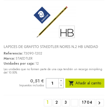
LAPICES DE GRAFITO STAEDTLER NORIS N.2 HB UNIDAD
Referencia:
73090-1202
Marca:
STAEDTLER
Unidades por caja:
12
Las unidades que no formen parte de una caja tendrán un recargo minipiking
del 10.00%
0,51 €
Precio

Añadir al carrito
Impuestos incluidos
1
2
3
1704
