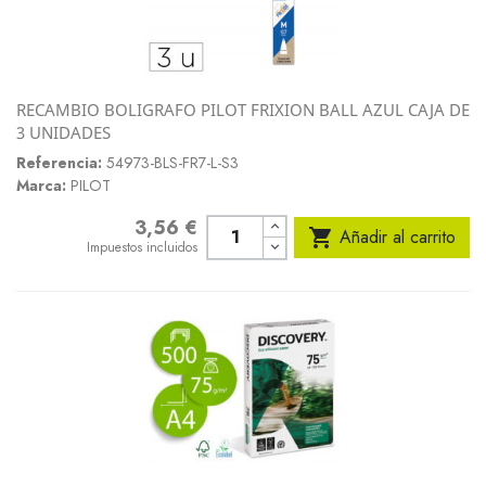
RECAMBIO BOLIGRAFO PILOT FRIXION BALL AZUL CAJA DE
3 UNIDADES
Referencia:
54973-BLS-FR7-L-S3
Marca:
PILOT
3,56 €
Precio

Añadir al carrito
Impuestos incluidos