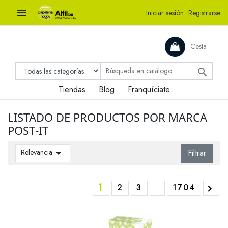

Iniciar sesión
·
Registrarse
Cesta

Tiendas
Blog
Franquíciate
LISTADO DE PRODUCTOS POR MARCA
POST-IT
Relevancia

Filtrar
1
2
3
1704
