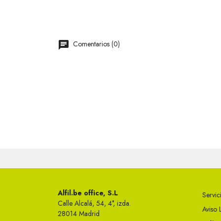
Comentarios (0)
Alfil.be office, S.L
Servici
Calle Alcalá, 54, 4°, izda.
Aviso 
28014 Madrid