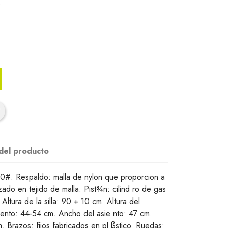
0
 del producto
360#. Respaldo: malla de nylon que proporcion a
ado en tejido de malla. Pist¾n: cilind ro de gas
Altura de la silla: 90 + 10 cm. Altura del
iento: 44-54 cm. Ancho del asie nto: 47 cm.
. Brazos: fijos fabricados en pl ßstico. Ruedas: