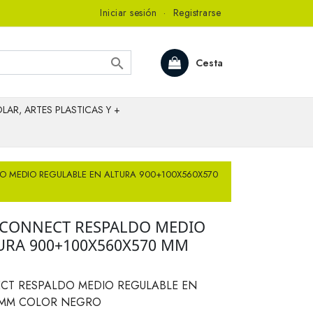
Iniciar sesión
·
Registrarse

Cesta
LAR, ARTES PLASTICAS Y +
DO MEDIO REGULABLE EN ALTURA 900+100X560X570
Q-CONNECT RESPALDO MEDIO
URA 900+100X560X570 MM
ECT RESPALDO MEDIO REGULABLE EN
0 MM COLOR NEGRO