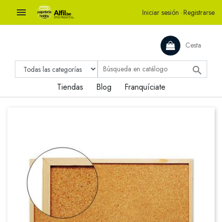

Iniciar sesión
·
Registrarse
Cesta

Tiendas
Blog
Franquíciate