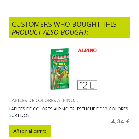
CUSTOMERS WHO BOUGHT THIS
PRODUCT ALSO BOUGHT:
LAPICES DE COLORES ALPINO...
LAPICES DE COLORES ALPINO TRI ESTUCHE DE 12 COLORES
SURTIDOS
4,34 €
Precio
Añadir al carrito