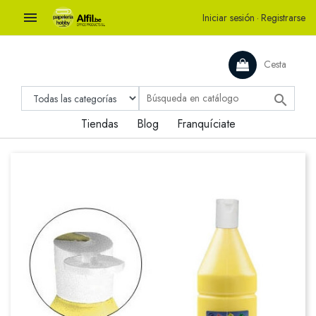

Iniciar sesión
·
Registrarse
Cesta

Tiendas
Blog
Franquíciate