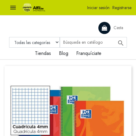

Iniciar sesión
·
Registrarse
Cesta

Tiendas
Blog
Franquíciate