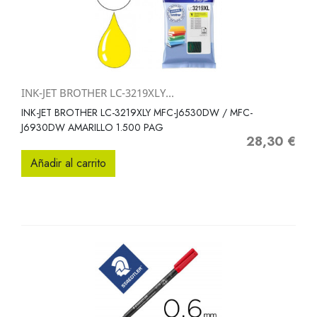
INK-JET BROTHER LC-3219XLY...
INK-JET BROTHER LC-3219XLY MFC-J6530DW / MFC-
J6930DW AMARILLO 1.500 PAG
28,30 €
Precio
Añadir al carrito