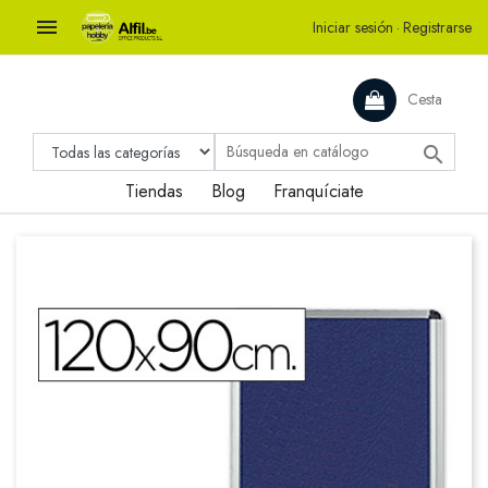

Iniciar sesión
·
Registrarse
Cesta

Tiendas
Blog
Franquíciate