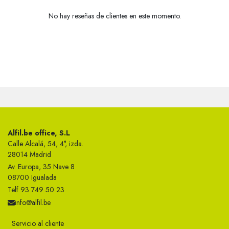
No hay reseñas de clientes en este momento.
Alfil.be office, S.L
Calle Alcalá, 54, 4°, izda.
28014 Madrid
Av. Europa, 35 Nave 8
08700 Igualada
Telf 93 749 50 23
info@alfil.be
Servicio al cliente