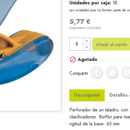
Unidades por caja:
18
Las unidades que no formen parte de u
5,77 €
Impuestos incluidos
Añadir al carrito

Agotado
Compartir
Descripción
Detalles
Perforador de un taladro, con 
clasificadores. Bot¾n para ma
ngitud de la base: 65 mm.