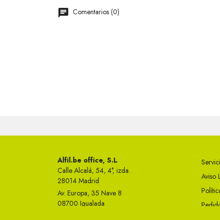
Comentarios (0)
Alfil.be office, S.L
Servici
Calle Alcalá, 54, 4°, izda.
Aviso 
28014 Madrid
Políti
Av. Europa, 35 Nave 8
08700 Igualada
Pedido
Telf 93 749 50 23
Condi