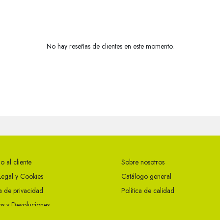
No hay reseñas de clientes en este momento.
o al cliente
Sobre nosotros
Legal y Cookies
Catálogo general
ca de privacidad
Política de calidad
s y Devoluciones
ciones Generales