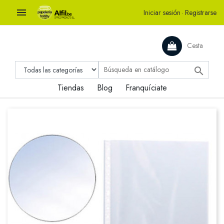

Iniciar sesión
·
Registrarse
Cesta

Tiendas
Blog
Franquíciate