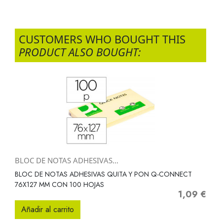
CUSTOMERS WHO BOUGHT THIS
PRODUCT ALSO BOUGHT:
BLOC DE NOTAS ADHESIVAS...
BLOC DE NOTAS ADHESIVAS QUITA Y PON Q-CONNECT
76X127 MM CON 100 HOJAS
1,09 €
Precio
Añadir al carrito