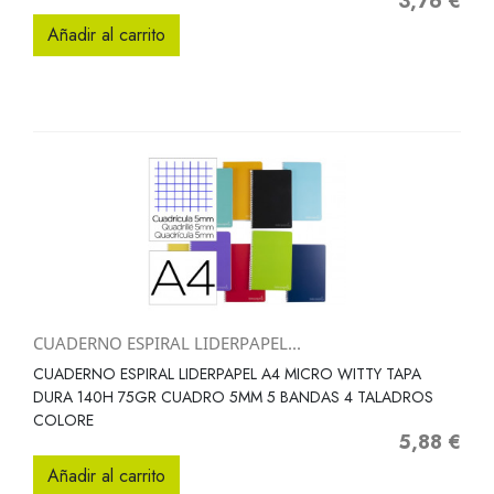
3,76 €
Precio
Añadir al carrito
CUADERNO ESPIRAL LIDERPAPEL...
CUADERNO ESPIRAL LIDERPAPEL A4 MICRO WITTY TAPA
DURA 140H 75GR CUADRO 5MM 5 BANDAS 4 TALADROS
COLORE
5,88 €
Precio
Añadir al carrito