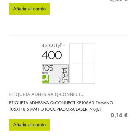
Añadir al carrito
ETIQUETA ADHESIVA Q-CONNECT...
ETIQUETA ADHESIVA Q-CONNECT KF10660 TAMANO
105X148,5 MM FOTOCOPIADORA LASER INK-JET
0,16 €
Precio
Añadir al carrito