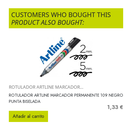
CUSTOMERS WHO BOUGHT THIS
PRODUCT ALSO BOUGHT:
ROTULADOR ARTLINE MARCADOR...
ROTULADOR ARTLINE MARCADOR PERMANENTE 109 NEGRO
PUNTA BISELADA
1,33 €
Precio
Añadir al carrito