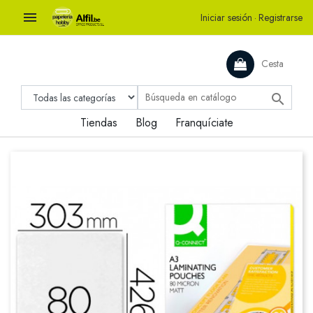

Iniciar sesión
·
Registrarse
Cesta

Tiendas
Blog
Franquíciate