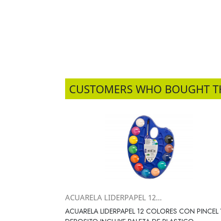
CUSTOMERS WHO BOUGHT T
ACUARELA LIDERPAPEL 12...
Vista rápida

ACUARELA LIDERPAPEL 12 COLORES CON PINCEL 