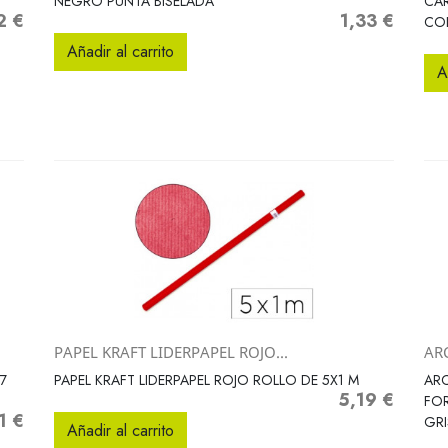
NEGRO PUNTA BISELADA
CAR
2 €
1,33 €
o
Precio
CO
Añadir al carrito
A
PAPEL KRAFT LIDERPAPEL ROJO...
AR
Vista rápida

7
PAPEL KRAFT LIDERPAPEL ROJO ROLLO DE 5X1 M
ARC
5,19 €
Precio
FO
1 €
o
GRI
Añadir al carrito