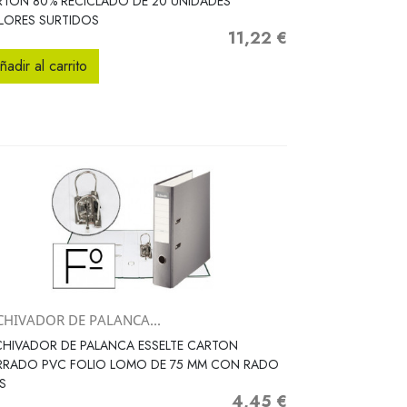
TON 80% RECICLADO DE 20 UNIDADES
LORES SURTIDOS
11,22 €
Precio
ñadir al carrito
CHIVADOR DE PALANCA...
Vista rápida

HIVADOR DE PALANCA ESSELTE CARTON
RRADO PVC FOLIO LOMO DE 75 MM CON RADO
S
4,45 €
Precio