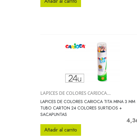
Añadir al carrito
LAPICES DE COLORES CARIOCA...
Vista rápida

LAPICES DE COLORES CARIOCA TITA MINA 3 MM
TUBO CARTON 24 COLORES SURTIDOS +
SACAPUNTAS
4,3
Preci
Añadir al carrito