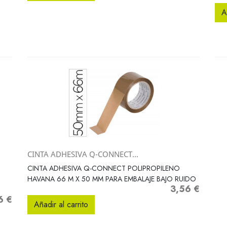
A
CINTA ADHESIVA Q-CONNECT...
Vista rápida

CINTA ADHESIVA Q-CONNECT POLIPROPILENO
HAVANA 66 M X 50 MM PARA EMBALAJE BAJO RUIDO
3,56 €
Precio
6 €
o
Añadir al carrito