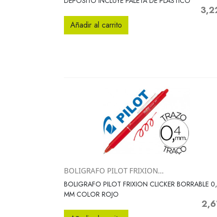
DEPOSITO INCLUYE PALETA DE PLASTICO
3,2
Preci
Añadir al carrito
BOLIGRAFO PILOT FRIXION...
Vista rápida

BOLIGRAFO PILOT FRIXION CLICKER BORRABLE 0,
MM COLOR ROJO
2,6
Preci