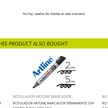
No hay reseñas de clientes en este momento.
HIS
PRODUCT ALSO BOUGHT:
ROTULADOR ARTLINE MARCADOR...
RO
Vista rápida

Y
ROTULADOR ARTLINE MARCADOR PERMANENTE 109
ROT